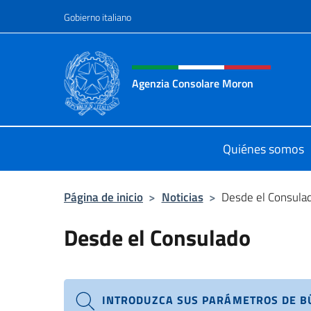
Saltar al contenido
Gobierno italiano
Encabezado del sitio web,
Agenzia Consolare Moron
Sito Ufficiale dell'Agenzia Consolar
Quiénes somos
Página de inicio
>
Noticias
>
Desde el Consula
Desde el Consulado
INTRODUZCA SUS PARÁMETROS DE 