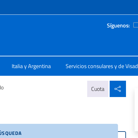
 redes sociales y menú
Síguenos:
e d'Italia a Moron
Italia y Argentina
Servicios consulares y de Visa
Compa
do
Cuota
BÚSQUEDA