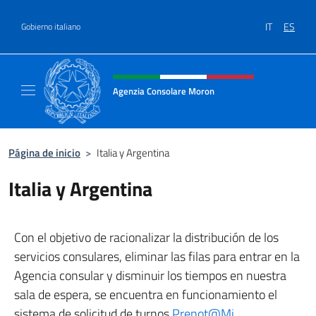
Saltar al contenido
IT
ES
Gobierno italiano
Encabezado del sitio web, redes
Agenzia Consolare Moron
Sito Ufficiale dell'Agenzia Consolare d'Itali
Página de inicio
>
Italia y Argentina
Italia y Argentina
Con el objetivo de racionalizar la distribución de los
servicios consulares, eliminar las filas para entrar en la
Agencia consular y disminuir los tiempos en nuestra
sala de espera, se encuentra en funcionamiento el
sistema de solicitud de turnos
Prenot@Mi.