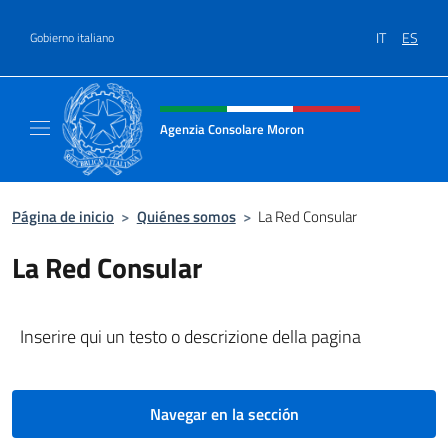
Saltar al contenido
IT
ES
Gobierno italiano
Encabezado del sitio web, redes
Agenzia Consolare Moron
Sito Ufficiale dell'Agenzia Consolare d'Itali
Página de inicio
>
Quiénes somos
>
La Red Consular
La Red Consular
Inserire qui un testo o descrizione della pagina
Navegar en la sección