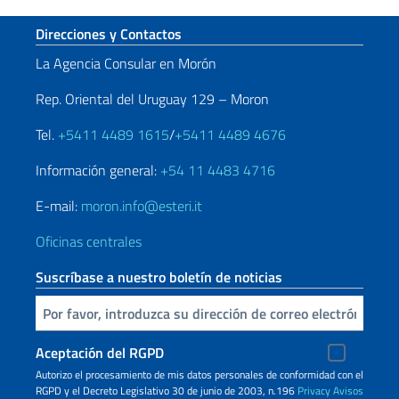
Sezione footer
Direcciones y Contactos
La Agencia Consular en Morón
Rep. Oriental del Uruguay 129 – Moron
Tel.
+5411 4489 1615
/
+5411 4489 4676
Información general:
+54 11 4483 4716
E-mail:
moron.info@esteri.it
Oficinas centrales
Suscríbase a nuestro boletín de noticias
Inserta tu correo electronico
Aceptación del RGPD
Autorizo ​​el procesamiento de mis datos personales de conformidad con el
RGPD y el Decreto Legislativo 30 de junio de 2003, n.196
Privacy
Avisos