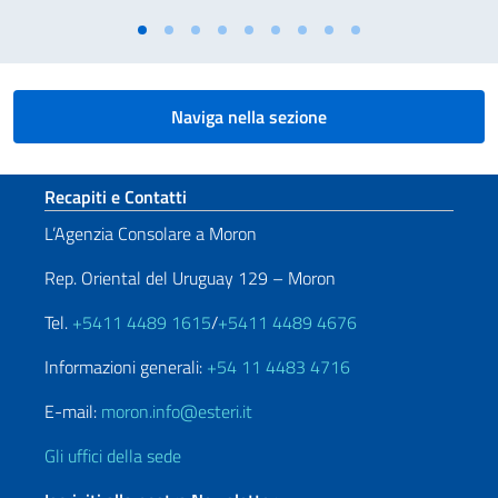
Naviga nella sezione
Sezione footer
Recapiti e Contatti
L’Agenzia Consolare a Moron
Rep. Oriental del Uruguay 129 – Moron
Tel.
+5411 4489 1615
/
+5411 4489 4676
Informazioni generali:
+54 11 4483 4716
E-mail:
moron.info@esteri.it
Gli uffici della sede