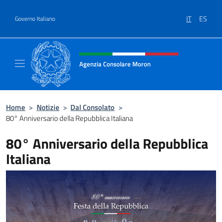
Salta al contenuto
IT
ES
Governo Italiano
Intestazione sito, social e menù
Agenzia Consolare Moron
Sito Ufficiale dell'Agenzia Consolare d'Itali
Home
>
Notizie
>
Dal Consolato
>
80° Anniversario della Repubblica Italiana
80° Anniversario della Repubblica
Italiana