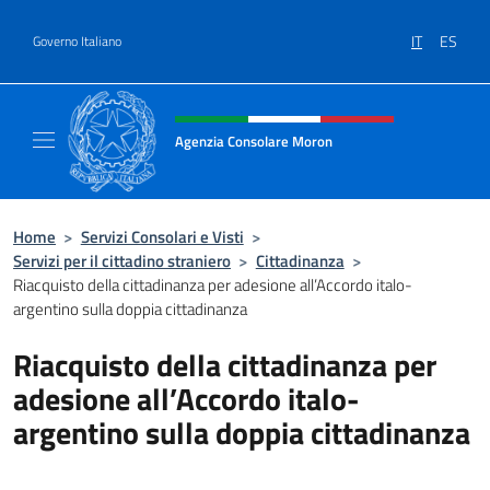
Salta al contenuto
IT
ES
Governo Italiano
Intestazione sito, social e menù
Agenzia Consolare Moron
Sito Ufficiale dell'Agenzia Consolare d'Itali
Home
>
Servizi Consolari e Visti
>
Servizi per il cittadino straniero
>
Cittadinanza
>
Riacquisto della cittadinanza per adesione all’Accordo italo-
argentino sulla doppia cittadinanza
Riacquisto della cittadinanza per
adesione all’Accordo italo-
argentino sulla doppia cittadinanza