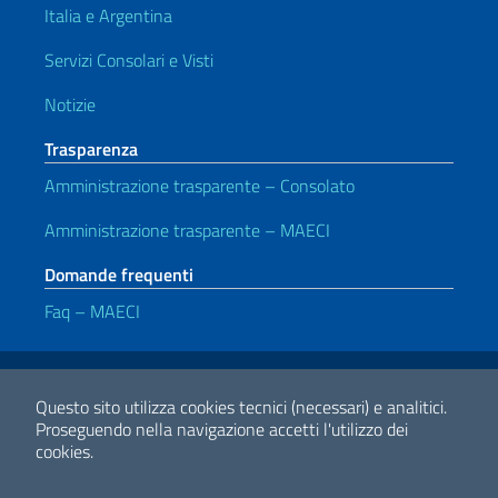
Italia e Argentina
Servizi Consolari e Visti
Notizie
Trasparenza
Amministrazione trasparente – Consolato
Amministrazione trasparente – MAECI
Domande frequenti
Faq – MAECI
Link Utili
Note legali
Privacy e cookie policy
Dichiarazione di accessibilità
Questo sito utilizza cookies tecnici (necessari) e analitici.
Proseguendo nella navigazione accetti l'utilizzo dei
cookies.
2026 Copyright Ministero degli Affari Esteri e della Cooperazione