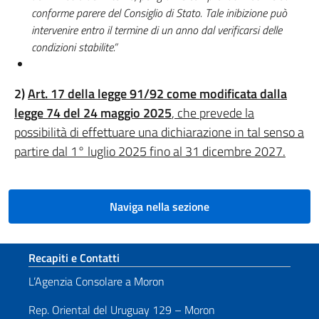
conforme parere del Consiglio di Stato. Tale inibizione può
intervenire entro il termine di un anno dal verificarsi delle
condizioni stabilite.”
2)
Art. 17 della legge 91/92 come modificata dalla
legge 74 del 24 maggio 2025
, che prevede la
possibilità di effettuare una dichiarazione in tal senso a
partire dal 1° luglio 2025 fino al 31 dicembre 2027.
Naviga nella sezione
Sezione footer
Recapiti e Contatti
L’Agenzia Consolare a Moron
Rep. Oriental del Uruguay 129 – Moron