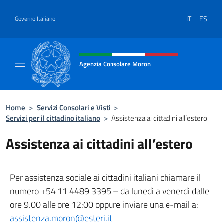
Salta al contenuto
IT
ES
Governo Italiano
Intestazione sito, social e menù
Agenzia Consolare Moron
Sito Ufficiale dell'Agenzia Consolare d'Itali
Home
>
Servizi Consolari e Visti
>
Servizi per il cittadino italiano
>
Assistenza ai cittadini all’estero
Assistenza ai cittadini all’estero
Per assistenza sociale ai cittadini italiani chiamare il
numero +54 11 4489 3395 – da lunedì a venerdì dalle
ore 9.00 alle ore 12:00 oppure inviare una e-mail a:
assistenza.moron@esteri.it