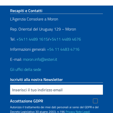
Sezione footer
Recapiti e Contatti
L’Agenzia Consolare a Moron
Rep. Oriental del Uruguay 129 – Moron
Tel.
+5411 4489 1615
/
+5411 4489 4676
Informazioni generali:
+54 11 4483 4716
E-mail:
moron.info@esteri.it
Gli uffici della sede
Iscriviti alla nostra Newsletter
Inserisci la tua email
Accettazione GDPR
Autorizzo il trattamento dei miei dati personali ai sensi del GDPR e del
Decreto Legislativo 30 giugno 2003, n.196
Privacy
Note Legali