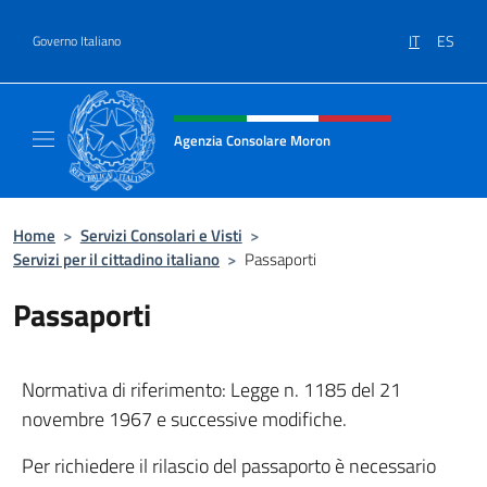
Salta al contenuto
IT
ES
Governo Italiano
Intestazione sito, social e menù
Agenzia Consolare Moron
Sito Ufficiale dell'Agenzia Consolare d'Itali
Home
>
Servizi Consolari e Visti
>
Servizi per il cittadino italiano
>
Passaporti
Passaporti
Normativa di riferimento: Legge n. 1185 del 21
novembre 1967 e successive modifiche.
Per richiedere il rilascio del passaporto è necessario