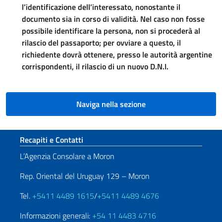
l’identificazione dell’interessato, nonostante il
documento sia in corso di validità. Nel caso non fosse
possibile identificare la persona, non si procederà al
rilascio del passaporto; per ovviare a questo, il
richiedente dovrà ottenere, presso le autorità argentine
corrispondenti, il rilascio di un nuovo D.N.I.
Naviga nella sezione
Sezione footer
Recapiti e Contatti
L’Agenzia Consolare a Moron
Rep. Oriental del Uruguay 129 – Moron
Tel.
+5411 4489 1615
/
+5411 4489 4676
Informazioni generali:
+54 11 4483 4716